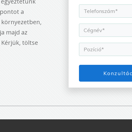
s egyeztetünk
pontot a
 környezetben,
ja majd az
 Kérjük, töltse
Konzultác