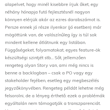
alapelvet, hogy minél kisebbre írjuk őket, egy
néhány hónapja futó fejlesztésnél nagyon
könnyen elérjük akár az ezres darabszámot is.
Persze ennek jó része ilyenkor (jó esetben) már
mögöttünk van, de valószínűleg így is túl sok
mindent kellene átlátnunk egy listában.
Függőségeket, folyamatokat, egyes feature-ök
készültségi szintjét stb… Sőt, jellemzően
rengeteg olyan Story van, ami még nincs is
benne a backlogban – csak a PO vagy egy
stakeholder fejében, esetleg egy megbeszélés
jegyzőkönyvében. Rengeteg példát lehetne még
felsorolni, de a lényeg érthető: ezek a problémák
egyáltalán nem támogatják a transzparenciát.