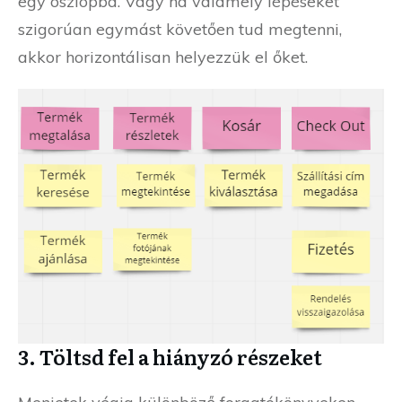
egy oszlopba. Vagy ha valamely lépéseket
szigorúan egymást követően tud megtenni,
akkor horizontálisan helyezzük el őket.
3. Töltsd fel a hiányzó részeket