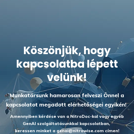
Köszönjük, hogy
kapcsolatba lépett
velünk!
Munkatársunk hamarosan felveszi Önnel a
kapcsolatot megadott elérhetőségei egyikén!
Amennyiben kérdése van a NitroDoc-kal vagy egyéb
GenAI szolgáltatásunkkal kapcsolatban,
keressen minket a genai@nitrowise.com címen!