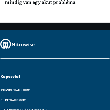
mindig van egy akut probléma
Kapcsolat
info@nitrowise.com
hu.nitrowise.com
1117 Budapest, Gábor Dénes u. 4.