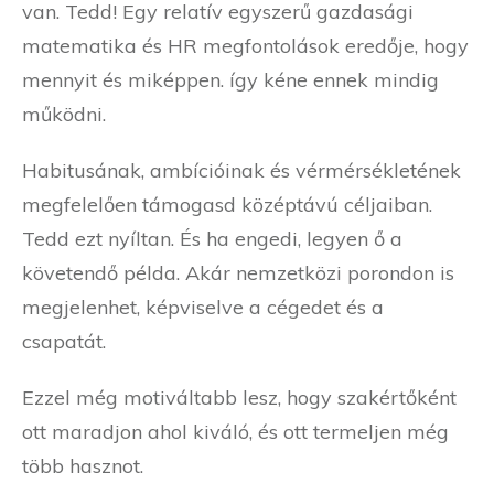
van. Tedd! Egy relatív egyszerű gazdasági
matematika és HR megfontolások eredője, hogy
mennyit és miképpen. így kéne ennek mindig
működni.
Habitusának, ambícióinak és vérmérsékletének
megfelelően támogasd középtávú céljaiban.
Tedd ezt nyíltan. És ha engedi, legyen ő a
követendő példa. Akár nemzetközi porondon is
megjelenhet, képviselve a cégedet és a
csapatát.
Ezzel még motiváltabb lesz, hogy szakértőként
ott maradjon ahol kiváló, és ott termeljen még
több hasznot.