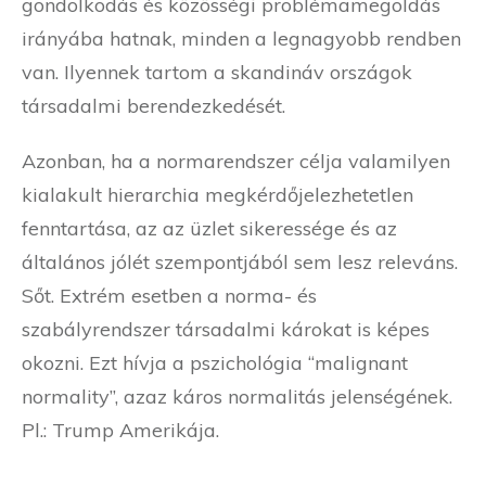
gondolkodás és közösségi problémamegoldás
irányába hatnak, minden a legnagyobb rendben
van. Ilyennek tartom a skandináv országok
társadalmi berendezkedését.
Azonban, ha a normarendszer célja valamilyen
kialakult hierarchia megkérdőjelezhetetlen
fenntartása, az az üzlet sikeressége és az
általános jólét szempontjából sem lesz releváns.
Sőt. Extrém esetben a norma- és
szabályrendszer társadalmi károkat is képes
okozni. Ezt hívja a pszichológia “malignant
normality”, azaz káros normalitás jelenségének.
Pl.: Trump Amerikája.