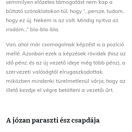
semmilyen előzetes támogatást nem kap a
bíztató szónoklatokon túl, hogy “…persze, tudom,
hogy ez új. Nekem is az volt. Mindig nyitva az
irodám…” bla-bla-bla.
Van, ahol már csomagolnak képzést is a pozíció
mellé. Azonban ezek a képzések rövidek (hisz az
idő pénz, és az új vezető ideje még több pénz), a
szervezeti valóságtól elrugaszkodottak,
miközben mindenki türelmetlenül várja, hogy az
illető kezdje el végre betölteni a vezetői űrt.
A józan paraszti ész csapdája