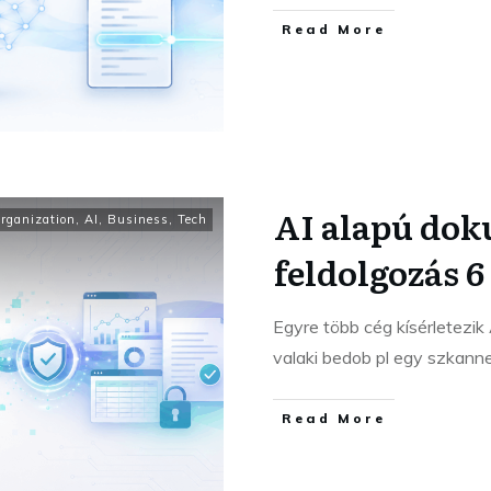
Read More
AI alapú do
Organization
,
AI
,
Business
,
Tech
feldolgozás 6 
Egyre több cég kísérletezi
valaki bedob pl egy szkann
Read More