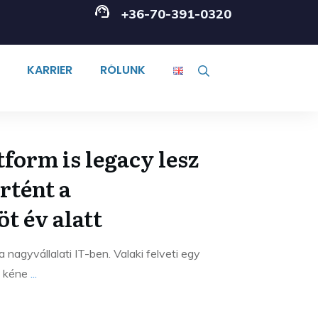
+36-70-391-0320
KARRIER
RÓLUNK
form is legacy lesz
örtént a
t év alatt
a nagyvállalati IT-ben. Valaki felveti egy
ni kéne
...