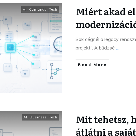
Miért akad el
AI
,
Camunda
,
Tech
modernizáci
Sok cégnél a legacy rendsze
projekt”. A büdzsé
...
Read More
Mit tehetsz, 
AI
,
Business
,
Tech
átlátni a saj