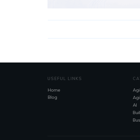
USEFUL LINKS
CA
Home
Agi
Blog
Agi
AI
Bui
Bus