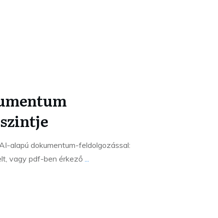
kumentum
szintje
k AI-alapú dokumentum-feldolgozással:
elt, vagy pdf-ben érkező
...