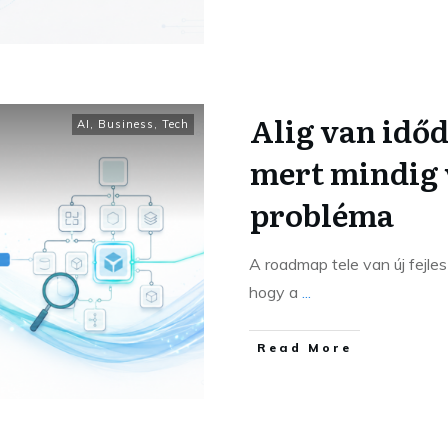
Alig van időd
AI
,
Business
,
Tech
mert mindig 
probléma
A roadmap tele van új fejle
hogy a
...
Read More