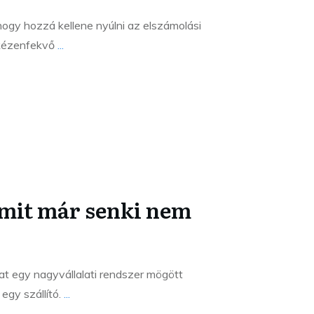
hogy hozzá kellene nyúlni az elszámolási
a kézenfekvő
...
amit már senki nem
at egy nagyvállalati rendszer mögött
egy szállító.
...