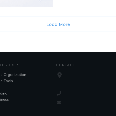
Load More
TEGORIES
CONTACT
le Organization
le Tools
lding
iness