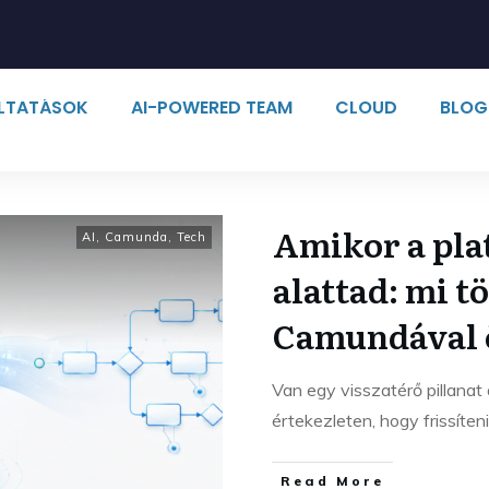
ÁLTATÁSOK
AI-POWERED TEAM
CLOUD
BLOG
Amikor a plat
AI
,
Camunda
,
Tech
alattad: mi t
Camundával ö
Van egy visszatérő pillanat 
értekezleten, hogy frissíte
Read More