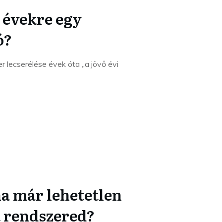
 évekre egy
ó?
r lecserélése évek óta „a jövő évi
ha már lehetetlen
át rendszered?