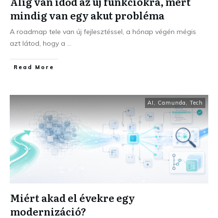
Alig van időd az új funkciókra, mert
mindig van egy akut probléma
A roadmap tele van új fejlesztéssel, a hónap végén mégis
azt látod, hogy a
...
Read More
AI
,
Camunda
,
Tech
Miért akad el évekre egy
modernizáció?