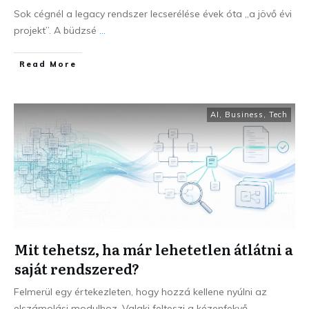
Sok cégnél a legacy rendszer lecserélése évek óta „a jövő évi
projekt”. A büdzsé
...
Read More
AI
,
Business
,
Tech
Mit tehetsz, ha már lehetetlen átlátni a
saját rendszered?
Felmerül egy értekezleten, hogy hozzá kellene nyúlni az
elszámolási modulhoz. Valaki felteszi a kézenfekvő
...