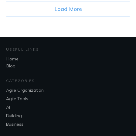
Load More
USEFUL LINKS
Home
Blog
CATEGORIES
Agile Organization
Agile Tools
AI
Building
Business