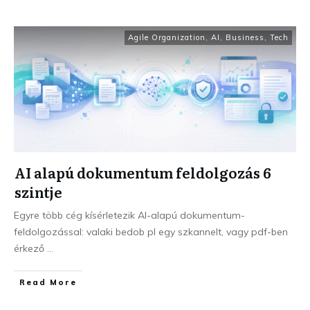
Agile Organization
,
AI
,
Business
,
Tech
AI alapú dokumentum feldolgozás 6
szintje
Egyre több cég kísérletezik AI-alapú dokumentum-
feldolgozással: valaki bedob pl egy szkannelt, vagy pdf-ben
érkező
...
Read More