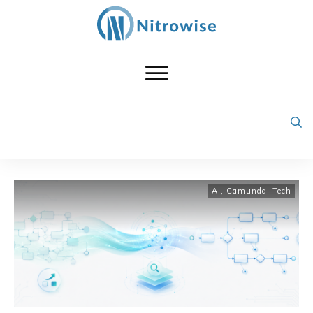
AI
,
Camunda
,
Tech