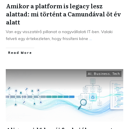
Amikor a platform is legacy lesz
alattad: mi történt a Camundával öt év
alatt
Van egy visszatérő pillanat a nagyvállalati IT-ben. Valaki
felveti egy értekezleten, hogy frissíteni kéne
...
Read More
AI
,
Business
,
Tech