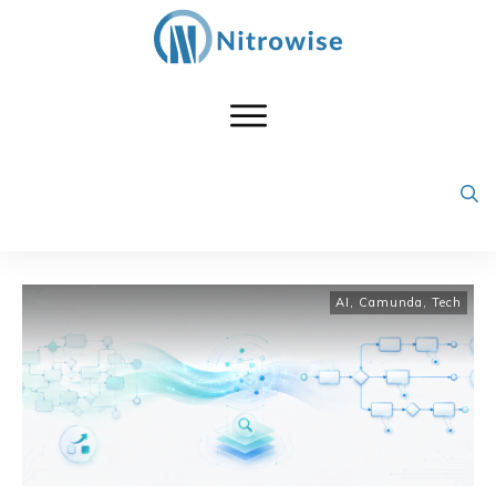
AI
,
Camunda
,
Tech