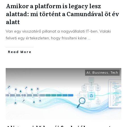
Amikor a platform is legacy lesz
alattad: mi történt a Camundával öt év
alatt
Van egy visszatérő pillanat a nagyvállalati IT-ben. Valaki
felveti egy értekezleten, hogy frissíteni kéne
...
Read More
AI
,
Business
,
Tech