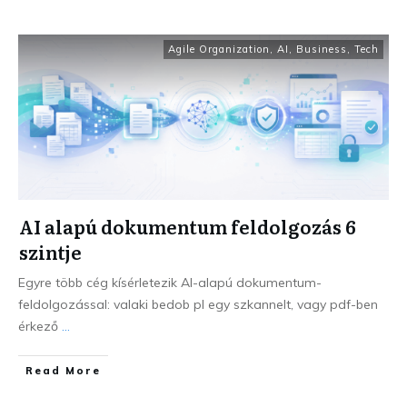
Agile Organization
,
AI
,
Business
,
Tech
AI alapú dokumentum feldolgozás 6
szintje
Egyre több cég kísérletezik AI-alapú dokumentum-
feldolgozással: valaki bedob pl egy szkannelt, vagy pdf-ben
érkező
...
Read More