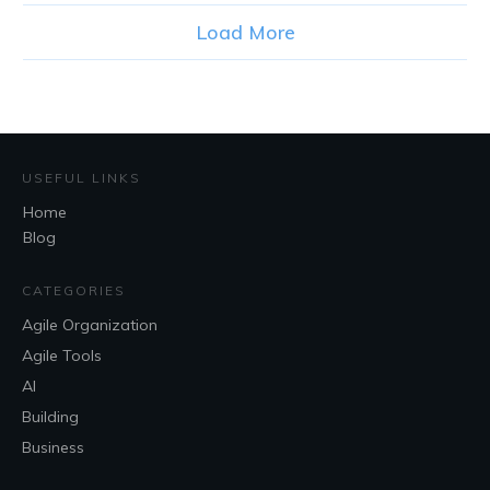
Load More
USEFUL LINKS
Home
Blog
CATEGORIES
Agile Organization
Agile Tools
AI
Building
Business