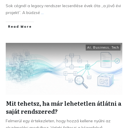
Sok cégnél a legacy rendszer lecserélése évek óta „a jövő évi
projekt”. A büdzsé
...
Read More
AI
,
Business
,
Tech
Mit tehetsz, ha már lehetetlen átlátni a
saját rendszered?
Felmerül egy értekezleten, hogy hozzá kellene nyúlni az
elszámolási modulhoz. Valaki felteszi a kézenfekvő
...