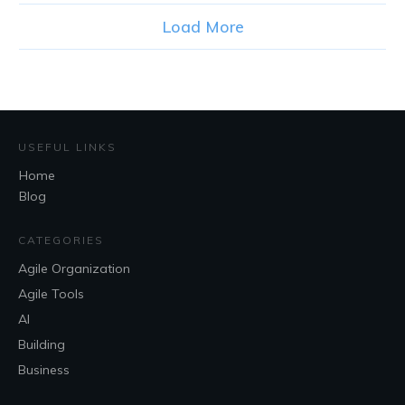
Load More
USEFUL LINKS
Home
Blog
CATEGORIES
Agile Organization
Agile Tools
AI
Building
Business