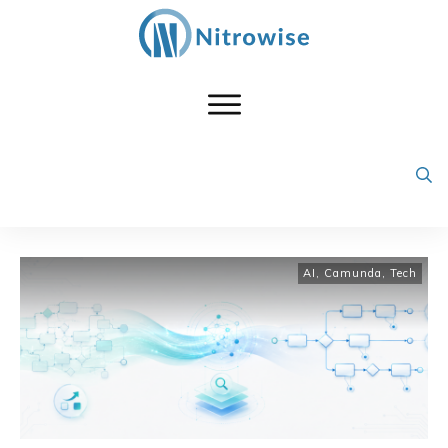
AI
,
Camunda
,
Tech