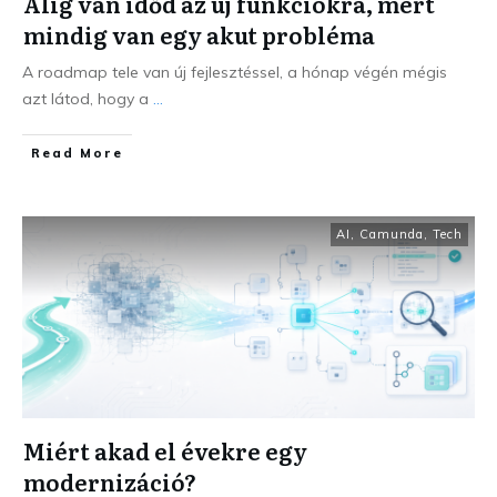
Alig van időd az új funkciókra, mert
mindig van egy akut probléma
A roadmap tele van új fejlesztéssel, a hónap végén mégis
azt látod, hogy a
...
Read More
AI
,
Camunda
,
Tech
Miért akad el évekre egy
modernizáció?