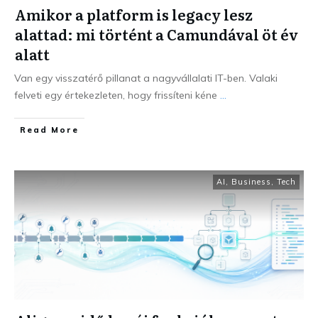
Amikor a platform is legacy lesz
alattad: mi történt a Camundával öt év
alatt
Van egy visszatérő pillanat a nagyvállalati IT-ben. Valaki
felveti egy értekezleten, hogy frissíteni kéne
...
Read More
AI
,
Business
,
Tech