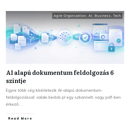
Agile Organization
,
AI
,
Business
,
Tech
AI alapú dokumentum feldolgozás 6
szintje
Egyre több cég kísérletezik AI-alapú dokumentum-
feldolgozással: valaki bedob pl egy szkannelt, vagy pdf-ben
érkező
...
Read More