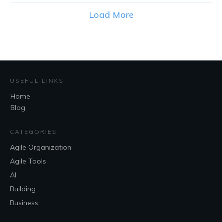
Load More
USEFUL LINKS
Home
Blog
CATEGORIES
Agile Organization
Agile Tools
AI
Building
Business