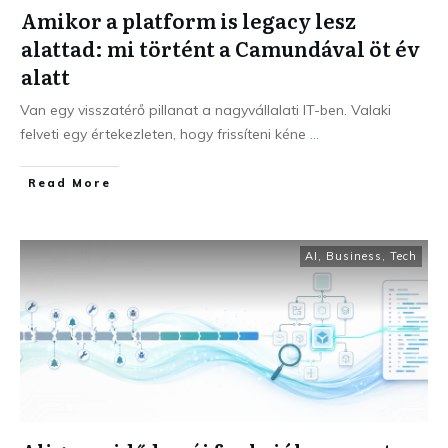
Amikor a platform is legacy lesz
alattad: mi történt a Camundával öt év
alatt
Van egy visszatérő pillanat a nagyvállalati IT-ben. Valaki
felveti egy értekezleten, hogy frissíteni kéne
...
Read More
AI
,
Business
,
Tech