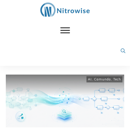
AI
,
Camunda
,
Tech