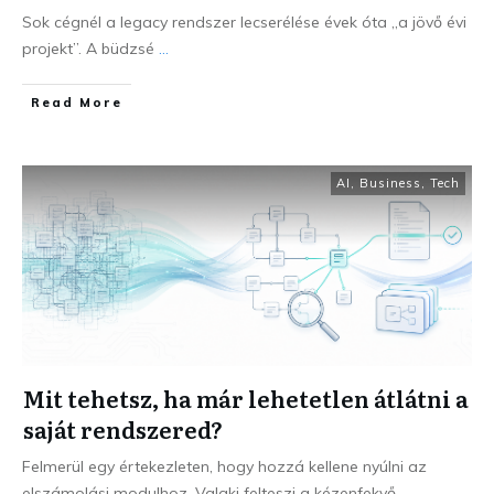
Sok cégnél a legacy rendszer lecserélése évek óta „a jövő évi
projekt”. A büdzsé
...
Read More
AI
,
Business
,
Tech
Mit tehetsz, ha már lehetetlen átlátni a
saját rendszered?
Felmerül egy értekezleten, hogy hozzá kellene nyúlni az
elszámolási modulhoz. Valaki felteszi a kézenfekvő
...