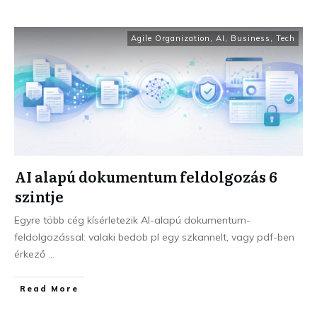
Agile Organization
,
AI
,
Business
,
Tech
AI alapú dokumentum feldolgozás 6
szintje
Egyre több cég kísérletezik AI-alapú dokumentum-
feldolgozással: valaki bedob pl egy szkannelt, vagy pdf-ben
érkező
...
Read More