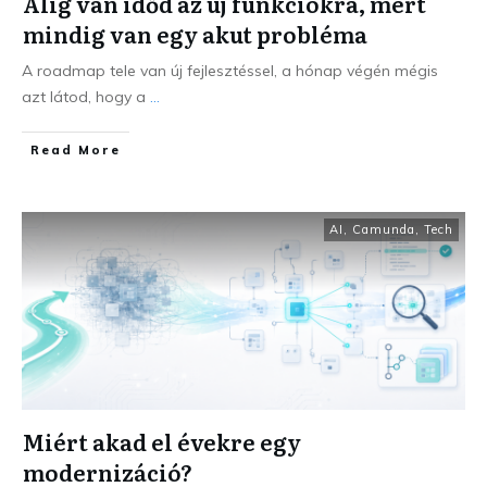
Alig van időd az új funkciókra, mert
mindig van egy akut probléma
A roadmap tele van új fejlesztéssel, a hónap végén mégis
azt látod, hogy a
...
Read More
AI
,
Camunda
,
Tech
Miért akad el évekre egy
modernizáció?