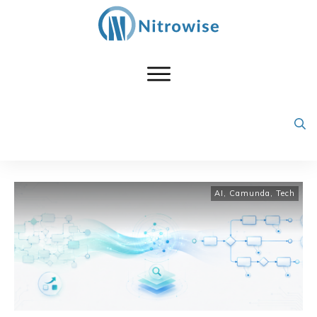
AI
,
Camunda
,
Tech