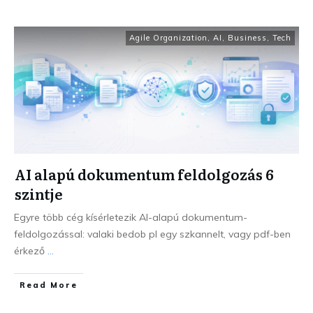
Agile Organization
,
AI
,
Business
,
Tech
AI alapú dokumentum feldolgozás 6
szintje
Egyre több cég kísérletezik AI-alapú dokumentum-
feldolgozással: valaki bedob pl egy szkannelt, vagy pdf-ben
érkező
...
Read More