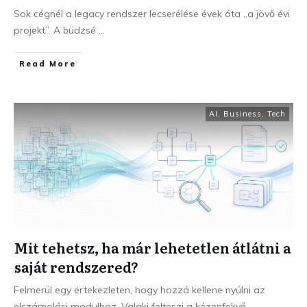
Sok cégnél a legacy rendszer lecserélése évek óta „a jövő évi
projekt”. A büdzsé
...
Read More
AI
,
Business
,
Tech
Mit tehetsz, ha már lehetetlen átlátni a
saját rendszered?
Felmerül egy értekezleten, hogy hozzá kellene nyúlni az
elszámolási modulhoz. Valaki felteszi a kézenfekvő
...