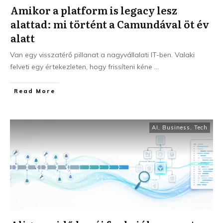
Amikor a platform is legacy lesz
alattad: mi történt a Camundával öt év
alatt
Van egy visszatérő pillanat a nagyvállalati IT-ben. Valaki
felveti egy értekezleten, hogy frissíteni kéne
...
Read More
AI
,
Business
,
Tech