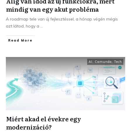
Alig van időd az új funkciókra, mert
mindig van egy akut probléma
A roadmap tele van új fejlesztéssel, a hónap végén mégis
azt látod, hogy a
...
Read More
AI
,
Camunda
,
Tech
Miért akad el évekre egy
modernizáció?