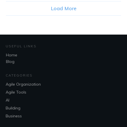
Load More
USEFUL LINKS
Home
Blog
CATEGORIES
Agile Organization
Agile Tools
AI
Building
Business