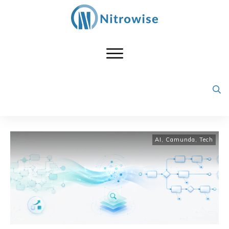
AI
,
Camunda
,
Tech