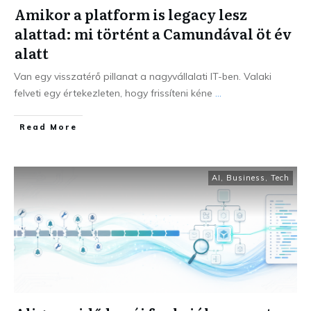
Amikor a platform is legacy lesz
alattad: mi történt a Camundával öt év
alatt
Van egy visszatérő pillanat a nagyvállalati IT-ben. Valaki
felveti egy értekezleten, hogy frissíteni kéne
...
Read More
AI
,
Business
,
Tech