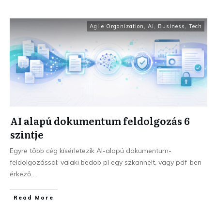
Agile Organization
,
AI
,
Business
,
Tech
AI alapú dokumentum feldolgozás 6
szintje
Egyre több cég kísérletezik AI-alapú dokumentum-
feldolgozással: valaki bedob pl egy szkannelt, vagy pdf-ben
érkező
...
Read More