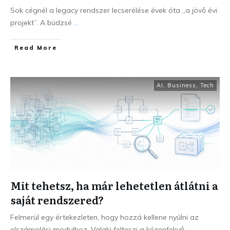
Sok cégnél a legacy rendszer lecserélése évek óta „a jövő évi
projekt”. A büdzsé
...
Read More
AI
,
Business
,
Tech
Mit tehetsz, ha már lehetetlen átlátni a
saját rendszered?
Felmerül egy értekezleten, hogy hozzá kellene nyúlni az
elszámolási modulhoz. Valaki felteszi a kézenfekvő
...