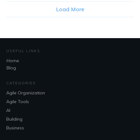
Load More
USEFUL LINKS
Home
Blog
CATEGORIES
Agile Organization
Agile Tools
AI
Building
Business