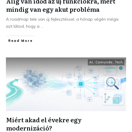
Alig van időd az új funkciókra, mert
mindig van egy akut probléma
A roadmap tele van új fejlesztéssel, a hónap végén mégis
azt látod, hogy a
...
Read More
AI
,
Camunda
,
Tech
Miért akad el évekre egy
modernizáció?