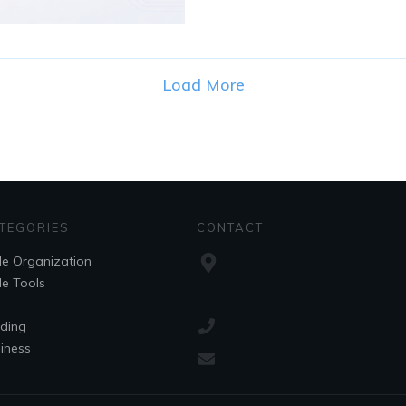
Load More
TEGORIES
CONTACT
le Organization
le Tools
lding
iness