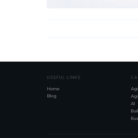
USEFUL LINKS
CA
Home
Agi
Blog
Agi
AI
Bui
Bus