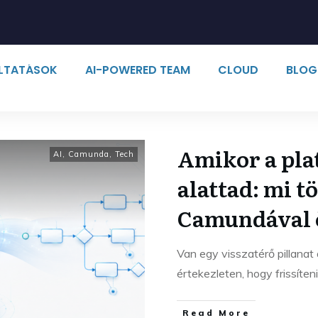
ÁLTATÁSOK
AI-POWERED TEAM
CLOUD
BLOG
Amikor a plat
AI
,
Camunda
,
Tech
alattad: mi t
Camundával ö
Van egy visszatérő pillanat 
értekezleten, hogy frissíte
Read More