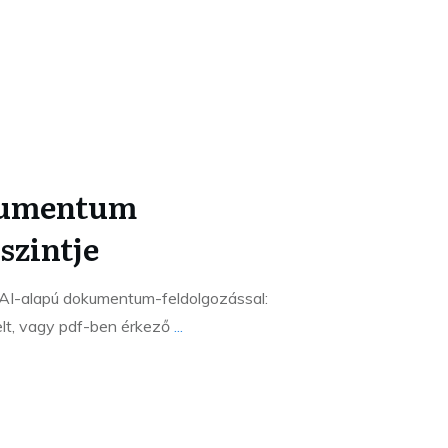
kumentum
szintje
k AI-alapú dokumentum-feldolgozással:
elt, vagy pdf-ben érkező
...