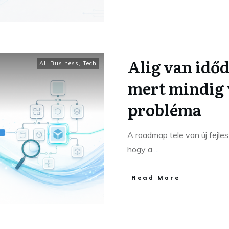
Alig van időd
AI
,
Business
,
Tech
mert mindig 
probléma
A roadmap tele van új fejle
hogy a
...
Read More