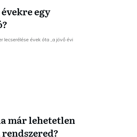
 évekre egy
ó?
r lecserélése évek óta „a jövő évi
ha már lehetetlen
át rendszered?