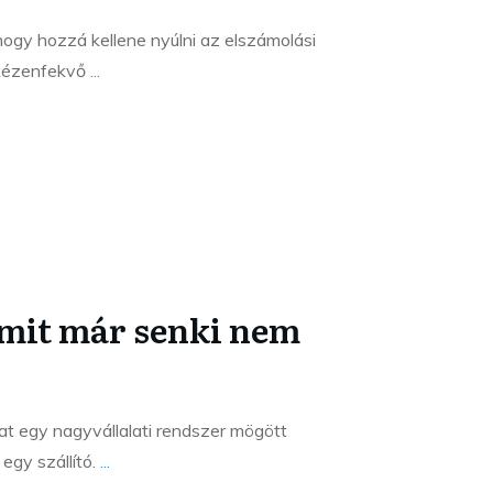
hogy hozzá kellene nyúlni az elszámolási
a kézenfekvő
...
amit már senki nem
at egy nagyvállalati rendszer mögött
egy szállító.
...