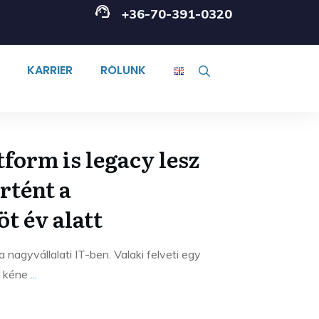
+36-70-391-0320
KARRIER
RÓLUNK
form is legacy lesz
örtént a
t év alatt
a nagyvállalati IT-ben. Valaki felveti egy
ni kéne
...