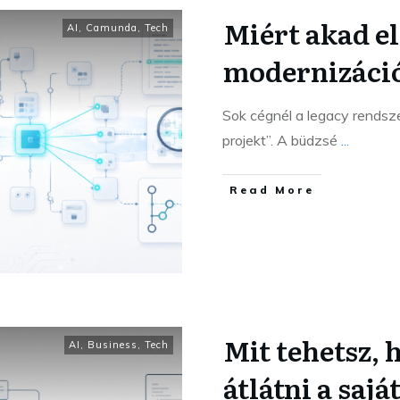
Miért akad el
AI
,
Camunda
,
Tech
modernizáci
Sok cégnél a legacy rendsze
projekt”. A büdzsé
...
Read More
Mit tehetsz, 
AI
,
Business
,
Tech
átlátni a saj