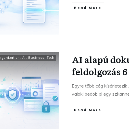
Read More
AI alapú do
Organization
,
AI
,
Business
,
Tech
feldolgozás 6 
Egyre több cég kísérletezi
valaki bedob pl egy szkann
Read More