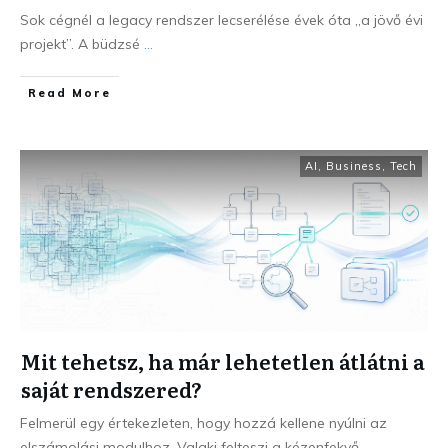
Sok cégnél a legacy rendszer lecserélése évek óta „a jövő évi
projekt”. A büdzsé
...
Read More
AI
,
Business
,
Tech
Mit tehetsz, ha már lehetetlen átlátni a
saját rendszered?
Felmerül egy értekezleten, hogy hozzá kellene nyúlni az
elszámolási modulhoz. Valaki felteszi a kézenfekvő
...