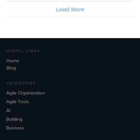
Load More
USEFUL LINKS
Home
Blog
CATEGORIES
Agile Organization
Agile Tools
AI
Building
Business