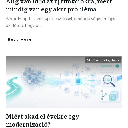
Alig van időd az új funkciókra, mert
mindig van egy akut probléma
A roadmap tele van új fejlesztéssel, a hónap végén mégis
azt látod, hogy a
...
Read More
AI
,
Camunda
,
Tech
Miért akad el évekre egy
modernizáció?