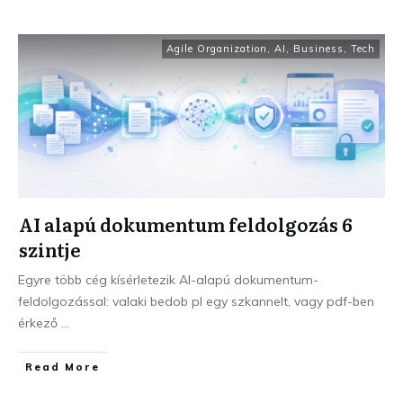
Agile Organization
,
AI
,
Business
,
Tech
AI alapú dokumentum feldolgozás 6
szintje
Egyre több cég kísérletezik AI-alapú dokumentum-
feldolgozással: valaki bedob pl egy szkannelt, vagy pdf-ben
érkező
...
Read More