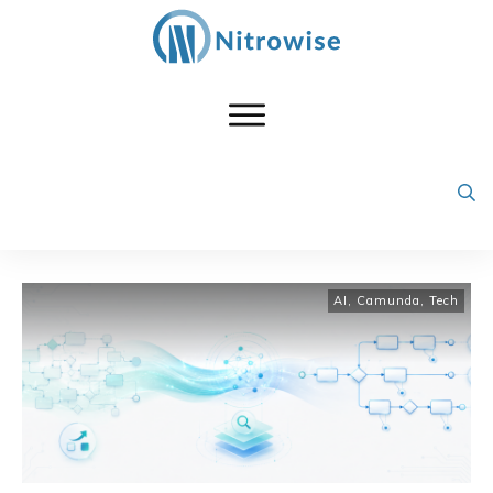
AI
,
Camunda
,
Tech