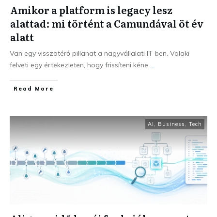
Amikor a platform is legacy lesz
alattad: mi történt a Camundával öt év
alatt
Van egy visszatérő pillanat a nagyvállalati IT-ben. Valaki
felveti egy értekezleten, hogy frissíteni kéne
...
Read More
AI
,
Business
,
Tech