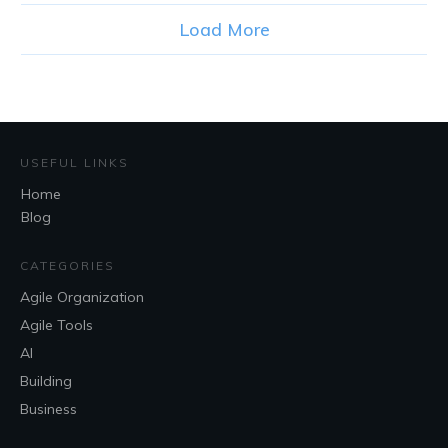
Load More
USEFUL LINKS
Home
Blog
CATEGORIES
Agile Organization
Agile Tools
AI
Building
Business