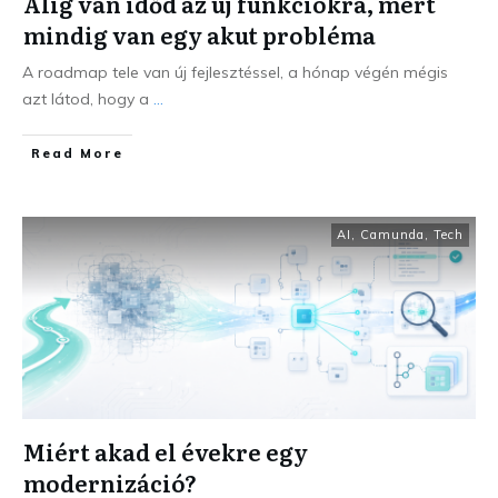
Alig van időd az új funkciókra, mert
mindig van egy akut probléma
A roadmap tele van új fejlesztéssel, a hónap végén mégis
azt látod, hogy a
...
Read More
AI
,
Camunda
,
Tech
Miért akad el évekre egy
modernizáció?