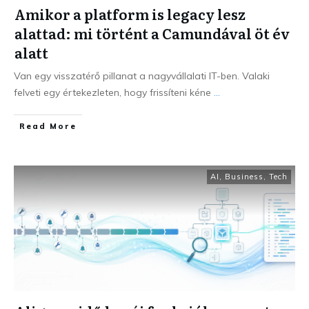
Amikor a platform is legacy lesz
alattad: mi történt a Camundával öt év
alatt
Van egy visszatérő pillanat a nagyvállalati IT-ben. Valaki
felveti egy értekezleten, hogy frissíteni kéne
...
Read More
AI
,
Business
,
Tech