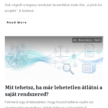
Sok cégnél a legacy rendszer lecserélése évek óta „a jövő évi
projekt”. A büdzsé
...
Read More
AI
,
Business
,
Tech
Mit tehetsz, ha már lehetetlen átlátni a
saját rendszered?
Felmerül egy értekezleten, hogy hozzá kellene nyúlni az
elszámolási modulhoz. Valaki felteszi a kézenfekvő
...