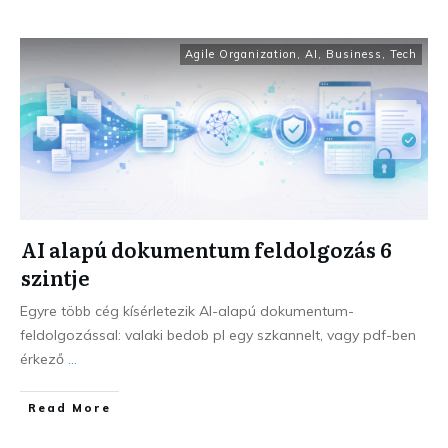
Agile Organization
,
AI
,
Business
,
Tech
AI alapú dokumentum feldolgozás 6
szintje
Egyre több cég kísérletezik AI-alapú dokumentum-
feldolgozással: valaki bedob pl egy szkannelt, vagy pdf-ben
érkező
...
Read More