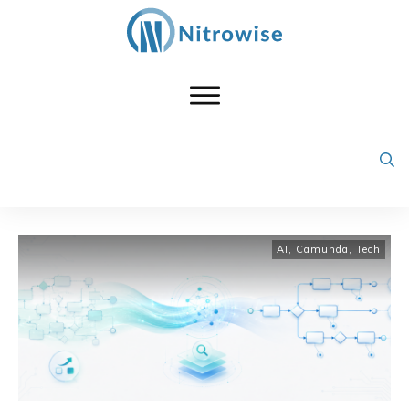
AI
,
Camunda
,
Tech