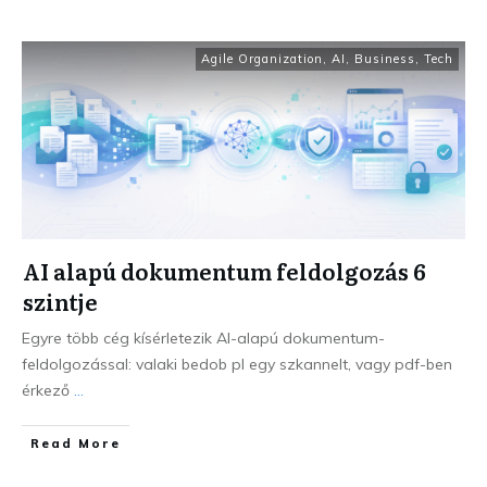
Agile Organization
,
AI
,
Business
,
Tech
AI alapú dokumentum feldolgozás 6
szintje
Egyre több cég kísérletezik AI-alapú dokumentum-
feldolgozással: valaki bedob pl egy szkannelt, vagy pdf-ben
érkező
...
Read More