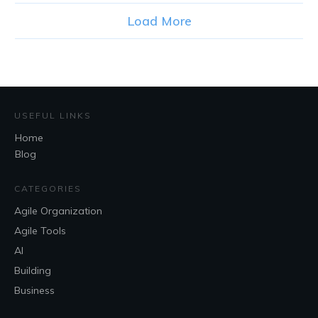
Load More
USEFUL LINKS
Home
Blog
CATEGORIES
Agile Organization
Agile Tools
AI
Building
Business