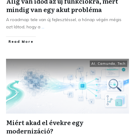
Alig van időd az új funkciókra, mert
mindig van egy akut probléma
A roadmap tele van új fejlesztéssel, a hónap végén mégis
azt látod, hogy a
...
Read More
AI
,
Camunda
,
Tech
Miért akad el évekre egy
modernizáció?