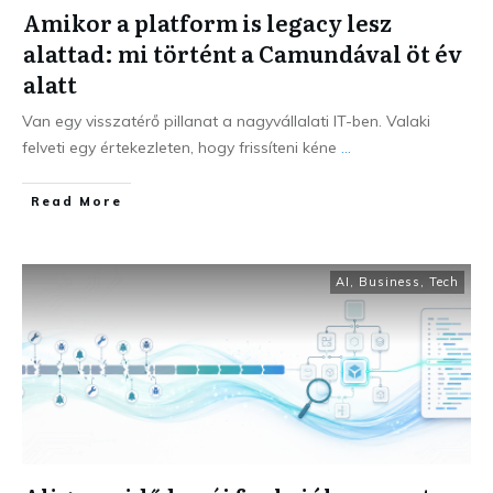
Amikor a platform is legacy lesz
alattad: mi történt a Camundával öt év
alatt
Van egy visszatérő pillanat a nagyvállalati IT-ben. Valaki
felveti egy értekezleten, hogy frissíteni kéne
...
Read More
AI
,
Business
,
Tech