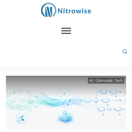
AI
,
Camunda
,
Tech