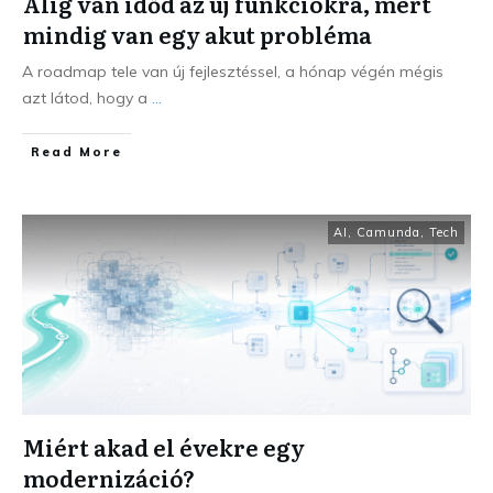
Alig van időd az új funkciókra, mert
mindig van egy akut probléma
A roadmap tele van új fejlesztéssel, a hónap végén mégis
azt látod, hogy a
...
Read More
AI
,
Camunda
,
Tech
Miért akad el évekre egy
modernizáció?