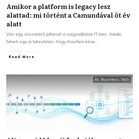
Amikor a platform is legacy lesz
alattad: mi történt a Camundával öt év
alatt
Van egy visszatérő pillanat a nagyvállalati IT-ben. Valaki
felveti egy értekezleten, hogy frissíteni kéne
...
Read More
AI
,
Business
,
Tech