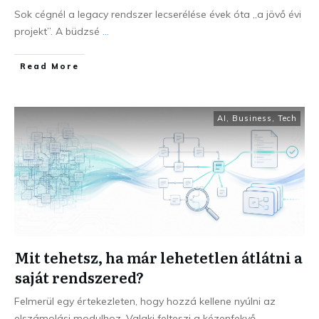
Sok cégnél a legacy rendszer lecserélése évek óta „a jövő évi
projekt”. A büdzsé
...
Read More
AI
,
Business
,
Tech
Mit tehetsz, ha már lehetetlen átlátni a
saját rendszered?
Felmerül egy értekezleten, hogy hozzá kellene nyúlni az
elszámolási modulhoz. Valaki felteszi a kézenfekvő
...