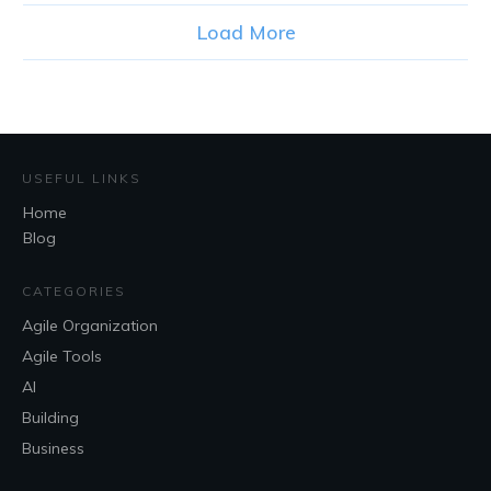
Load More
USEFUL LINKS
Home
Blog
CATEGORIES
Agile Organization
Agile Tools
AI
Building
Business