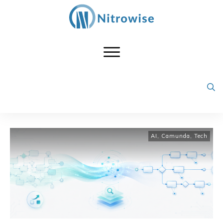
AI
,
Camunda
,
Tech