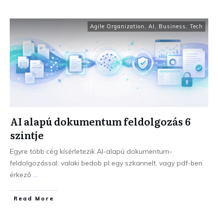
Agile Organization
,
AI
,
Business
,
Tech
AI alapú dokumentum feldolgozás 6
szintje
Egyre több cég kísérletezik AI-alapú dokumentum-
feldolgozással: valaki bedob pl egy szkannelt, vagy pdf-ben
érkező
...
Read More