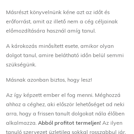
Másrészt könyvelnünk kéne azt az időt és
erőforrást, amit az illető nem a cég céljainak
előmozdítására használ amíg tanul.
A károkozás minősített esete, amikor olyan
dolgot tanul, amire belátható időn belül semmi
szükségünk.
Másnak azonban biztos, hogy lesz!
Az így képzett ember el fog menni. Méghozzá
ahhoz a céghez, aki először lehetőséget ad neki
arra, hogy a frissen tanult dolgokat nála élőben
alkalmazza.
Abból profitot termeljen!
Az ilyen
tanuló szervezet üzletileg sokkal rosszabbul jár,