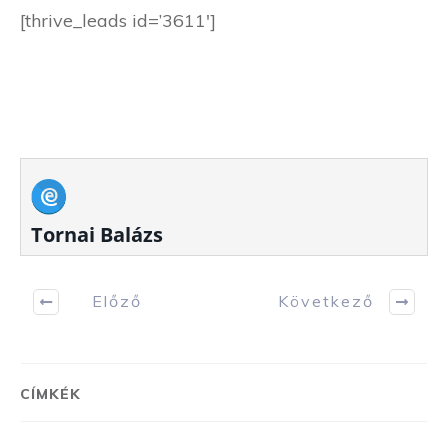
[thrive_leads id=’3611′]
Tornai Balázs
Előző
Következő
CÍMKÉK