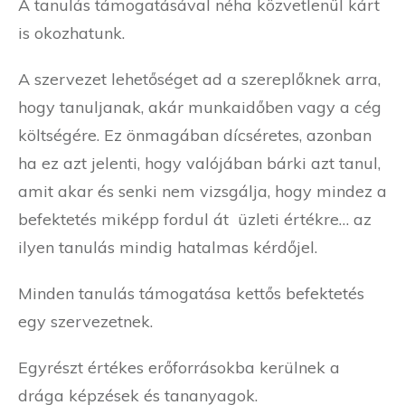
A tanulás támogatásával néha közvetlenül kárt
is okozhatunk.
A szervezet lehetőséget ad a szereplőknek arra,
hogy tanuljanak, akár munkaidőben vagy a cég
költségére. Ez önmagában dícséretes, azonban
ha ez azt jelenti, hogy valójában bárki azt tanul,
amit akar és senki nem vizsgálja, hogy mindez a
befektetés miképp fordul át üzleti értékre… az
ilyen tanulás mindig hatalmas kérdőjel.
Minden tanulás támogatása kettős befektetés
egy szervezetnek.
Egyrészt értékes erőforrásokba kerülnek a
drága képzések és tananyagok.