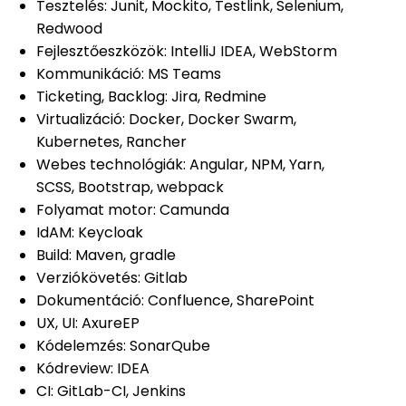
Tesztelés: Junit, Mockito, Testlink, Selenium,
Redwood
Fejlesztőeszközök: IntelliJ IDEA, WebStorm
Kommunikáció: MS Teams
Ticketing, Backlog: Jira, Redmine
Virtualizáció: Docker, Docker Swarm,
Kubernetes, Rancher
Webes technológiák: Angular, NPM, Yarn,
SCSS, Bootstrap, webpack
Folyamat motor: Camunda
IdAM: Keycloak
Build: Maven, gradle
Verziókövetés: Gitlab
Dokumentáció: Confluence, SharePoint
UX, UI: AxureEP
Kódelemzés: SonarQube
Kódreview: IDEA
CI: GitLab-CI, Jenkins