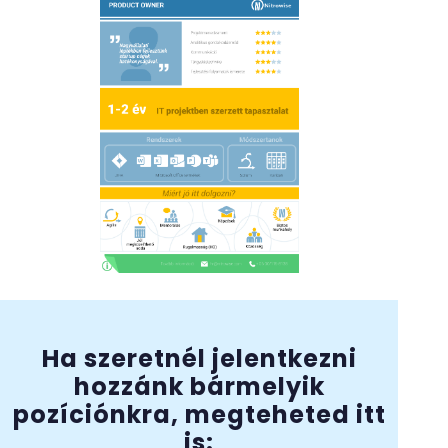
Ha szeretnél jelentkezni
hozzánk bármelyik
pozíciónkra, megteheted itt
is: