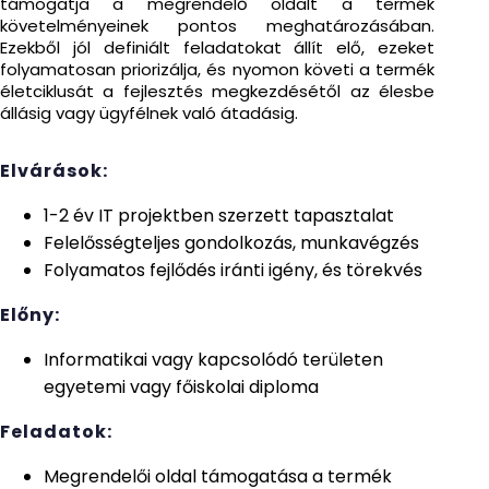
támogatja a megrendelő oldalt a termék
követelményeinek pontos meghatározásában.
Ezekből jól definiált feladatokat állít elő, ezeket
folyamatosan priorizálja, és nyomon követi a termék
életciklusát a fejlesztés megkezdésétől az élesbe
állásig vagy ügyfélnek való átadásig.
Elvárások:
1-2 év IT projektben szerzett tapasztalat
Felelősségteljes gondolkozás, munkavégzés
Folyamatos fejlődés iránti igény, és törekvés
Előny:
Informatikai vagy kapcsolódó területen
egyetemi vagy főiskolai diploma
Feladatok:
Megrendelői oldal támogatása a termék